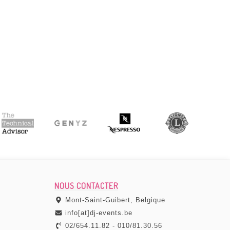
Tres bonne communication, devis clair, installa
sono photobooth) qui nous a permis d'avoir l'espri
impeccable.
JEREMIE GUMMEL
Par
, le 08 septe
NOUS CONTACTER
Mont-Saint-Guibert, Belgique
info[at]dj-events.be
02/654.11.82
-
010/81.30.56