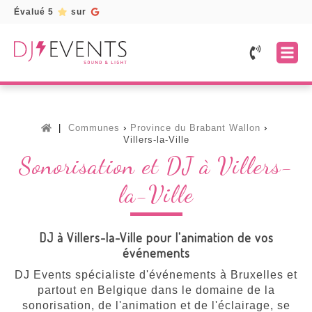
Évalué 5
sur
Accueil
Prestations
Mariage
Services
Communes
Province du Brabant Wallon
Fête
Location
Galerie
Villers-la-Ville
d'entreprise
de
Sonorisation et DJ à Villers-
matériel
Témoignages
Fête
d'anniversaire
Borne
la-Ville
Devis
à
selfie
gratuit
Soirée
/
karaoké
Photobooth
DJ à Villers-la-Ville pour l'animation de vos
Toutes
événements
Lettres
nos
lumineuses
prestations
DJ Events spécialiste d'événements à Bruxelles et
Musiciens
partout en Belgique dans le domaine de la
sonorisation, de l'animation et de l'éclairage, se