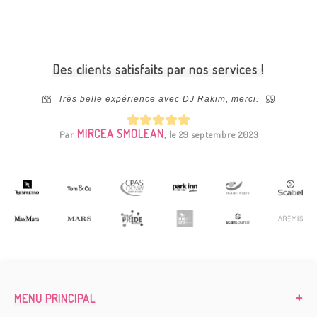
Des clients satisfaits par nos services !
 notre
Très belle expérience avec DJ Rakim, merci.
ibilité
install
machine !
qui no
MIRCEA SMOLEAN
Par
, le 29 septembre 2023
i à Evy
Par
 2023
MENU PRINCIPAL