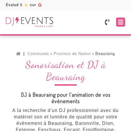
Évalué 5
sur
Accueil
Prestations
Mariage
Services
Communes
Province de Namur
Beauraing
Fête
Location
Galerie
Sonorisation et DJ à
d'entreprise
de
matériel
Témoignages
Fête
Beauraing
d'anniversaire
Borne
Devis
à
selfie
gratuit
Soirée
/
karaoké
DJ à Beauraing pour l'animation de vos
Photobooth
événements
Toutes
Lettres
nos
A la recherche d'un DJ professionnel avec du
lumineuses
prestations
matériel son et lumière de qualité pour votre
Musiciens
évènement à Beauraing, Baronville, Dion,
Felenne, Feschaux, Focant, Froidfontaine,