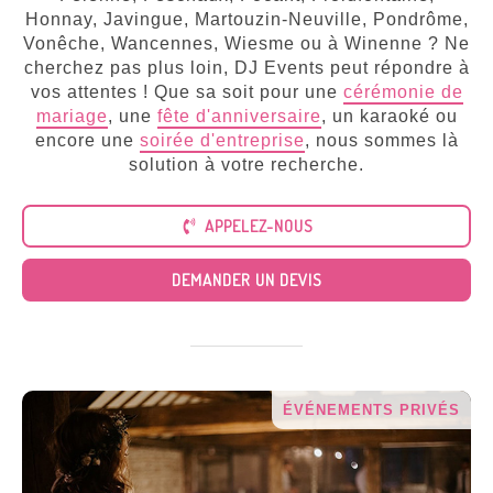
Tous
nos
Honnay, Javingue, Martouzin-Neuville, Pondrôme,
services
Vonêche, Wancennes, Wiesme ou à Winenne ? Ne
cherchez pas plus loin, DJ Events peut répondre à
vos attentes ! Que sa soit pour une
cérémonie de
mariage
, une
fête d'anniversaire
, un karaoké ou
encore une
soirée d'entreprise
, nous sommes là
solution à votre recherche.
APPELEZ-NOUS
DEMANDER UN DEVIS
ÉVÉNEMENTS PRIVÉS