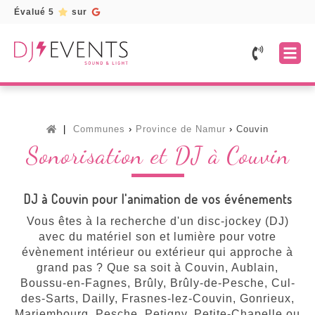
Évalué 5
sur
Accueil
Prestations
Mariage
Services
Communes
Province de Namur
Couvin
Fête
Location
Galerie
Sonorisation et DJ à Couvin
d'entreprise
de
matériel
Témoignages
Fête
d'anniversaire
Borne
Devis
DJ à Couvin pour l'animation de vos événements
à
selfie
gratuit
Soirée
/
Vous êtes à la recherche d'un disc-jockey (DJ)
karaoké
Photobooth
avec du matériel son et lumière pour votre
Toutes
évènement intérieur ou extérieur qui approche à
Lettres
nos
lumineuses
grand pas ? Que sa soit à Couvin, Aublain,
prestations
Boussu-en-Fagnes, Brûly, Brûly-de-Pesche, Cul-
Musiciens
des-Sarts, Dailly, Frasnes-lez-Couvin, Gonrieux,
Mariembourg, Pesche, Petigny, Petite-Chapelle ou