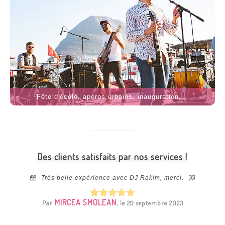
Fête d'école, apéros urbains, inauguration,...
Des clients satisfaits par nos services !
 notre
Très belle expérience avec DJ Rakim, merci.
ibilité
install
machine !
qui no
MIRCEA SMOLEAN
Par
, le 29 septembre 2023
i à Evy