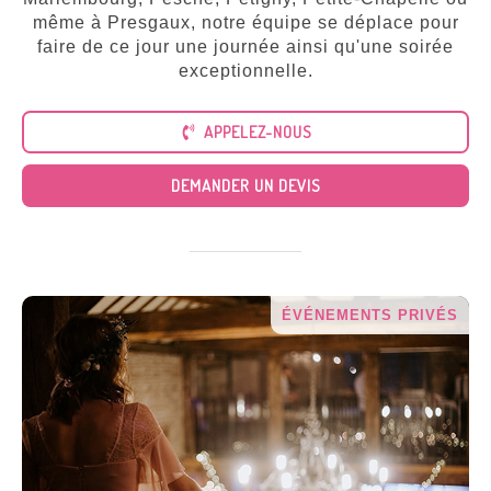
Tous
nos
même à Presgaux, notre équipe se déplace pour
services
faire de ce jour une journée ainsi qu'une soirée
exceptionnelle.
APPELEZ-NOUS
DEMANDER UN DEVIS
ÉVÉNEMENTS PRIVÉS