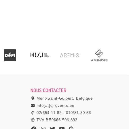
Tres bonne communication, devis clair, installa
sono photobooth) qui nous a permis d'avoir l'espri
impeccable.
JEREMIE GUMMEL
Par
, le 08 septe
NOUS CONTACTER
Mont-Saint-Guibert, Belgique
info[at]dj-events.be
02/654.11.82
-
010/81.30.56
TVA BE0666.506.893