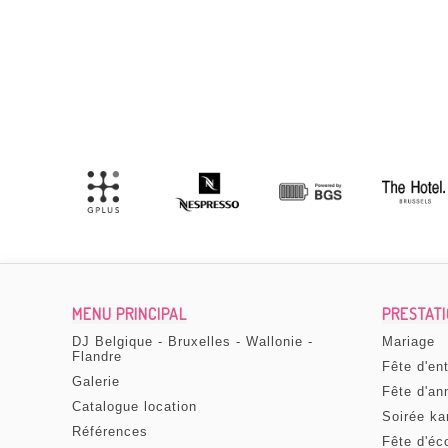
 photobooth pour notre mariage. Super service,
r la livraison et la récupération de la machine ! Nous
ter :-) Merci à Evy qui était notre contact.
COLAS CAMBIER
, le 04 octobre 2023
MENU PRINCIPAL
PRESTAT
DJ Belgique - Bruxelles - Wallonie -
Mariage
Flandre
Fête d'en
Galerie
Fête d'an
Catalogue location
Soirée ka
Références
Fête d'éc