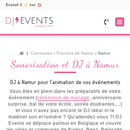
Évalué 5
sur
Accueil
Prestations
Mariage
Services
Communes
Province de Namur
Namur
Fête
Location
Galerie
Sonorisation et DJ à Namur
d'entreprise
de
matériel
Témoignages
Fête
d'anniversaire
Borne
Devis
DJ à Namur pour l'animation de vos événements
à
selfie
gratuit
Soirée
/
Vous êtes en plein dans les préparatifs de votre
karaoké
Photobooth
évènement (
cérémonie de mariage
, anniversaire
Toutes
surprise, bal de votre école, soirée étudiantes,...)
Lettres
nos
lumineuses
et vous n'avez pas encore le DJ idéal ni le
prestations
matériel son et lumière ? Qu'attendez-vous ?! DJ
Musiciens
Events se déplace partout en Belgique et couvre
les villes et communes de Namur, Beez, Belgrade,