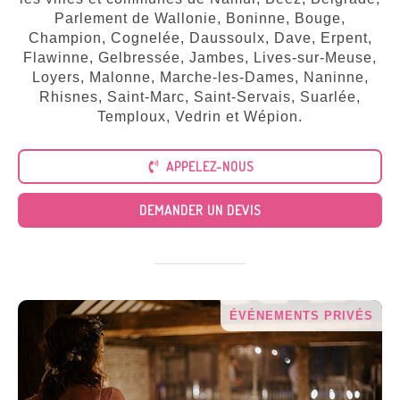
Tous
nos
Parlement de Wallonie, Boninne, Bouge,
services
Champion, Cognelée, Daussoulx, Dave, Erpent,
Flawinne, Gelbressée, Jambes, Lives-sur-Meuse,
Loyers, Malonne, Marche-les-Dames, Naninne,
Rhisnes, Saint-Marc, Saint-Servais, Suarlée,
Temploux, Vedrin et Wépion.
APPELEZ-NOUS
DEMANDER UN DEVIS
ÉVÉNEMENTS PRIVÉS