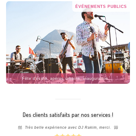
ÉVÉNEMENTS PUBLICS
Fête d'école, apéros urbains, inauguration,...
Des clients satisfaits par nos services !
 notre
Très belle expérience avec DJ Rakim, merci.
ibilité
install