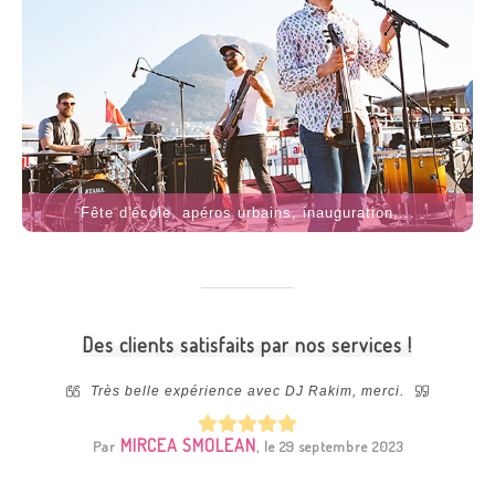
Fête d'école, apéros urbains, inauguration,...
Des clients satisfaits par nos services !
 notre
Très belle expérience avec DJ Rakim, merci.
ibilité
install
machine !
qui no
MIRCEA SMOLEAN
Par
, le 29 septembre 2023
i à Evy