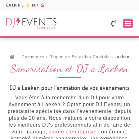
Évalué 5
sur
Accueil
Prestations
Mariage
Services
Communes
Région de Bruxelles-Capitale
Laeken
Fête
Location
Galerie
Sonorisation et DJ à Laeken
d'entreprise
de
matériel
Témoignages
Fête
d'anniversaire
Borne
Devis
DJ à Laeken pour l'animation de vos événements
à
selfie
gratuit
Soirée
/
Vous êtes à la recherche d'un DJ pour votre
karaoké
Photobooth
événement à Laeken ? Optez pour DJ Events, un
Toutes
prestataire spécialisé dans l'événementiel depuis
Lettres
nos
lumineuses
plus de 20 ans. Nous mettons à votre disposition
prestations
les meilleurs DJ's professionnels afin de faire de
Musiciens
votre mariage,
soirée d'entreprise
, conférence,
karaoké et même anniversaire, une expérience