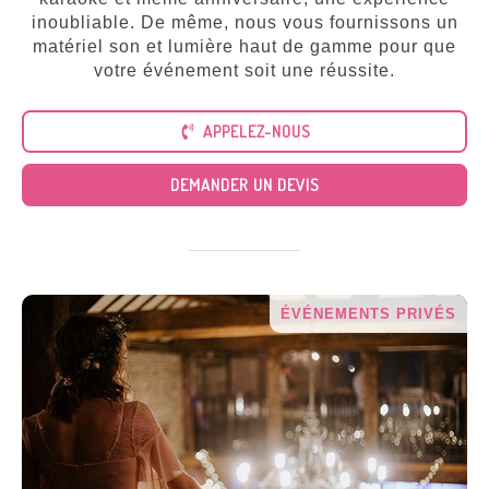
Tous
nos
inoubliable. De même, nous vous fournissons un
services
matériel son et lumière haut de gamme pour que
votre événement soit une réussite.
APPELEZ-NOUS
DEMANDER UN DEVIS
ÉVÉNEMENTS PRIVÉS