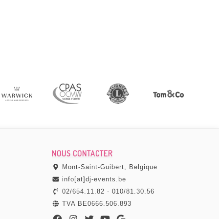
Tres bonne communication, devis clair, installa
sono photobooth) qui nous a permis d'avoir l'espri
impeccable.
JEREMIE GUMMEL
Par
, le 08 septe
NOUS CONTACTER
Mont-Saint-Guibert, Belgique
info[at]dj-events.be
02/654.11.82
-
010/81.30.56
TVA BE0666.506.893