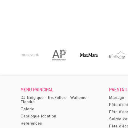
 photobooth pour notre mariage. Super service,
r la livraison et la récupération de la machine ! Nous
ter :-) Merci à Evy qui était notre contact.
COLAS CAMBIER
, le 04 octobre 2023
MENU PRINCIPAL
PRESTAT
DJ Belgique - Bruxelles - Wallonie -
Mariage
Flandre
Fête d'en
Galerie
Fête d'an
Catalogue location
Soirée ka
Références
Fête d'éc